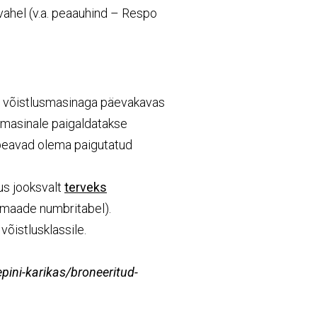
 vahel (v.a. peaauhind – Respo
a võistlusmasinaga päevakavas
usmasinale paigaldatakse
peavad olema paigutatud
us jooksvalt
terveks
imaade numbritabel).
õistlusklassile.
pini-karikas/broneeritud-