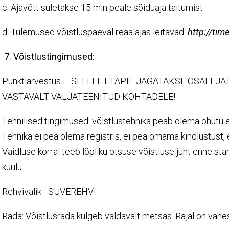
c. Ajavõtt suletakse 15 min peale sõiduaja täitumist
d.
Tulemused
võistluspäeval reaalajas leitavad:
http://time
7. Võistlustingimused:
Punktiarvestus – SELLEL ETAPIL JAGATAKSE OSALEJ
VASTAVALT VÄLJATEENITUD KOHTADELE!
Tehnilised tingimused: võistlustehnika peab olema ohutu en
Tehnika ei pea olema registris, ei pea omama kindlustust, 
Vaidluse korral teeb lõpliku otsuse võistluse juht enne sta
kuulu.
Rehvivalik - SUVEREHV!
Rada: Võistlusrada kulgeb valdavalt metsas. Rajal on vähes