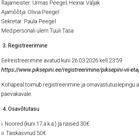
Rajameister: Urmas Peegel, Heinar Väljak
Ajamõõtja: Olivia Peegel
Sekretär: Paula Peegel
Med.personali ülem Tuuli Tasa
3. Registreerimine
Eelreistreerimine avatud kuni 26.03.2026 kell 23:59:
https://www.piksepini.ee/registreerimine/piksepini-vii-et
Kohapeal toimub registreerimine ja omavastutuslepingu al
päevakavale.
4. Osavõtutasu
i. Noored (kuni 17.a k.a.) ja naised 30€
ii. Täiskasvnud 50€