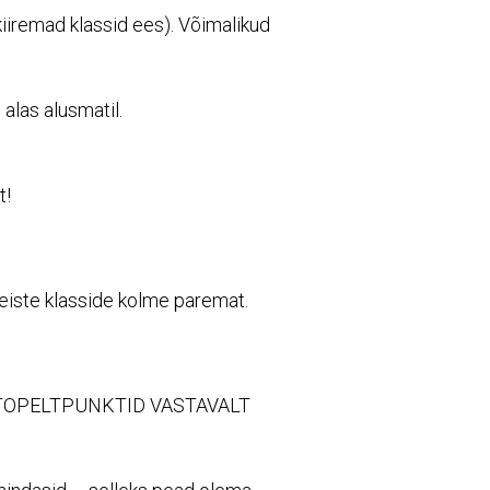
kiiremad klassid ees). Võimalikud
alas alusmatil.
t!
teiste klasside kolme paremat.
 TOPELTPUNKTID VASTAVALT