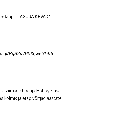
I
-etapp “
LAGUJA
KEVAD”
oo.gl/RqA2u7P6Xqwe519t6
 ja viimase hooaja Hobby klassi
sikolmik ja etapivõitjad aastatel