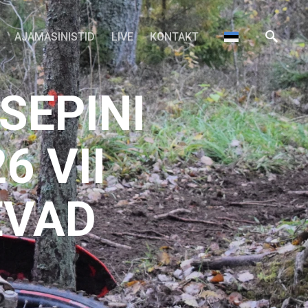
AJAMASINISTID
LIVE
KONTAKT
SEPINI
6 VII
EVAD