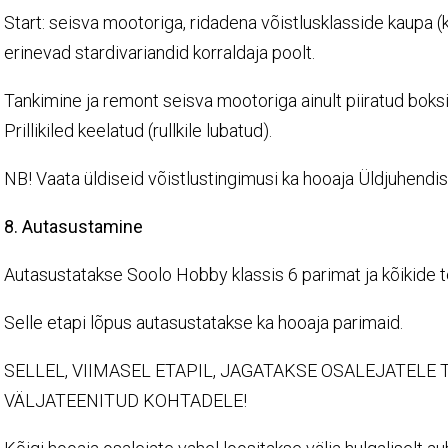
Start: seisva mootoriga, ridadena võistlusklasside kaupa (
erinevad stardivariandid korraldaja poolt.
Tankimine ja remont seisva mootoriga ainult piiratud boksi 
Prillikiled keelatud (rullkile lubatud).
NB! Vaata üldiseid võistlustingimusi ka hooaja Üldjuhendis
8. Autasustamine
Autasustatakse Soolo Hobby klassis 6 parimat ja kõikide 
Selle etapi lõpus autasustatakse ka hooaja parimaid.
SELLEL, VIIMASEL ETAPIL, JAGATAKSE OSALEJATELE
VÄLJATEENITUD KOHTADELE!