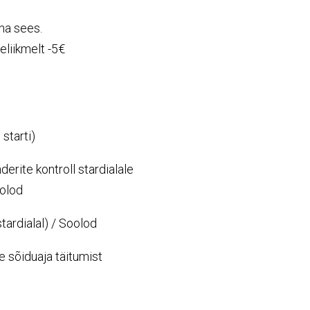
na sees.
eliikmelt -5€
starti)
erite kontroll stardialale
oolod
tardialal) / Soolod
 sõiduaja täitumist