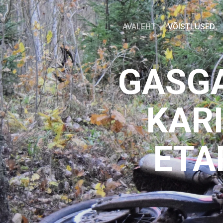
AVALEHT
VÕISTLUSED
GASGA
KARI
ETA