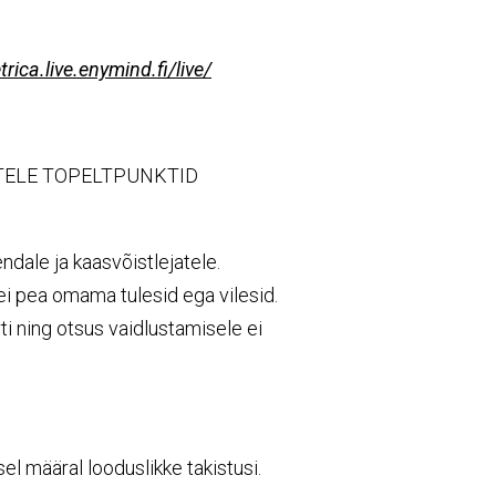
trica.live.enymind.fi/live/
ATELE TOPELTPUNKTID
dale ja kaasvõistlejatele.
ei pea omama tulesid ega vilesid.
rti ning otsus vaidlustamisele ei
el määral looduslikke takistusi.