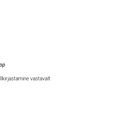
app
lkirjastamine vastavalt