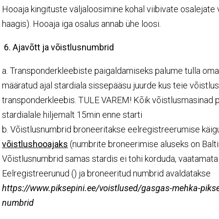
Hooaja kingituste väljaloosimine kohal viibivate osalejate
haagis). Hooaja iga osalus annab ühe loosi.
6. Ajavõtt ja võistlusnumbrid
a. Transponderkleebiste paigaldamiseks palume tulla om
määratud ajal stardiala sissepääsu juurde kus teie võistl
transponderkleebis. TULE VAREM! Kõik võistlusmasinad 
stardialale hiljemalt 15min enne starti
b. Võistlusnumbrid broneeritakse eelregistreerumise käig
võistlushooajaks
(numbrite broneerimise aluseks on Balt
Võistlusnumbrid samas stardis ei tohi korduda, vaatamata v
Eelregistreerunud () ja broneeritud numbrid avaldatakse
https://www.piksepini.ee/voistlused/gasgas-mehka-pikse
numbrid