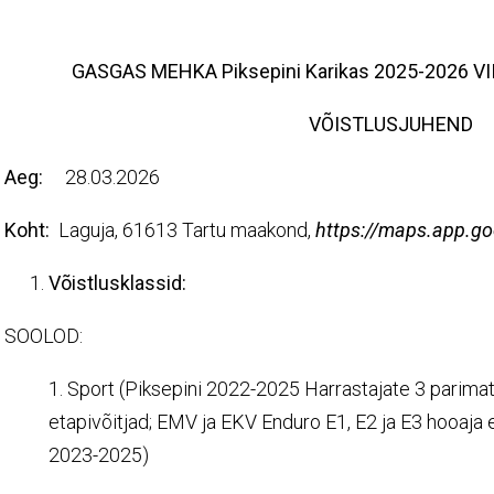
GASGAS MEHKA Piksepini Karikas 202
5
-202
6
V
I
VÕISTLUSJUHEND
Aeg:
28.03.2026
Koht:
Laguja, 61613 Tartu maakond,
https://maps.app.g
Võistlusklassid:
SOOLOD:
1. Sport (Piksepini 2022-2025 Harrastajate 3 parimat
etapivõitjad; EMV ja EKV Enduro E1, E2 ja E3 hooaja e
2023-2025)