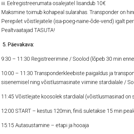
iii. Eelregistreerumata osalejatel lisandub 10€
Maksmine toimub kohapeal sularahas. Transponder on hin
Perepilet võistlejatele (isa-poeg-naine-õde-vend) igalt per
Pealtvaatajad TASUTA!
5. Päevakava:
9:30 – 11:30 Registreerimine / Soolod (lõpeb 30 min enne 
10:00 – 11:30 Transponderkleebiste paigaldus ja transpond
sisenemisel ning võistlusmasinate viimine stardialale / S
11:45 Võistlejate koosolek stardialal (võistlusmasinad on s
12:00 START – kestus 120min, finiš suletakse 15 min peale
15:15 Autasustamine – etapi ja hooaja