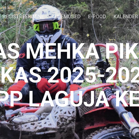
REGISTREERIMINE
TULEMUSED
E-POOD
KALENDER
S MEHKA PIK
KAS 2025-202
PP LAGUJA K