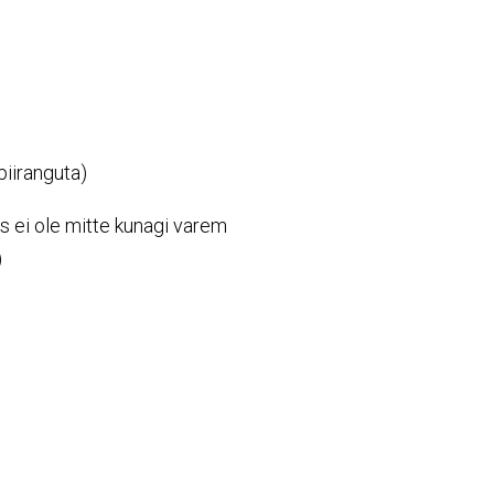
piiranguta)
s ei ole mitte kunagi varem
)